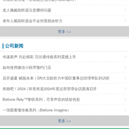
老人佩戴助听器注意哪些问题
老年人戴助听器会不会伤害残余听力
更多 >>
公司新闻
传递新声 共赴精彩 贝尔通传曲系列震撼上市
如何使用微信小程序预约门店
花开盛夏 赋能未来 | GN大北欧听力中国区董事总经理率队到访听
奔跑吧！2024 | 听觉有道2024年度运营管理会议圆满召开
Beltone Rely™挚联系列，尽享声音的缤纷色彩
一张图看懂传奏系列（Beltone Imagine）
更多 >>