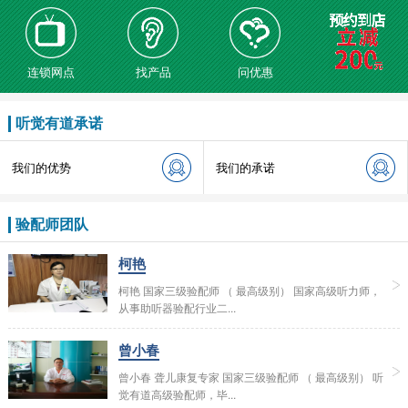
连锁网点
找产品
问优惠
听觉有道承诺
我们的优势
我们的承诺
验配师团队
柯艳
柯艳 国家三级验配师 （ 最高级别） 国家高级听力师，
从事助听器验配行业二...
曾小春
曾小春 聋儿康复专家 国家三级验配师 （ 最高级别） 听
觉有道高级验配师，毕...