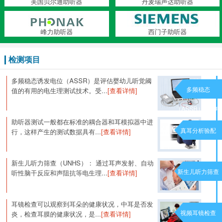
美国贝尔通助听器
丹麦瑞声达助听器
峰力助听器
西门子助听器
检测项目
多频稳态诱发电位（ASSR）是评估婴幼儿听觉阈
多频稳态
值的有用的电生理测试技术。受...
[查看详情]
（ASSR）诱发电
助听器测试一般都在标准的耦合器和耳模拟器中进
位
真耳分析验配
行，这样产生的测试数据具有...
[查看详情]
新生儿听力筛查（UNHS）： 通过耳声发射、自动
新生儿听力筛查
听性脑干反应和声阻抗等电生理...
[查看详情]
耳镜检查可以观察到耳朵的健康状况，中耳是否发
视频耳镜检查
炎，检查耳膜的健康状况，是...
[查看详情]