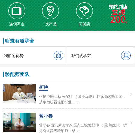
连锁网点
找产品
问优惠
听觉有道承诺
我们的优势
我们的承诺
验配师团队
柯艳
柯艳 国家三级验配师 （ 最高级别） 国家高级听力师，
从事助听器验配行业二...
曾小春
曾小春 聋儿康复专家 国家三级验配师 （ 最高级别） 听
觉有道高级验配师，毕...