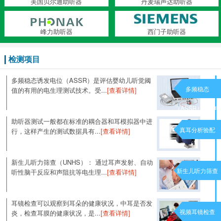
美国贝尔通助听器
丹麦瑞声达助听器
峰力助听器
西门子助听器
检测项目
多频稳态诱发电位（ASSR）是评估婴幼儿听觉阈
多频稳态
值的有用的电生理测试技术。受...
[查看详情]
（ASSR）诱发电
助听器测试一般都在标准的耦合器和耳模拟器中进
位
真耳分析验配
行，这样产生的测试数据具有...
[查看详情]
新生儿听力筛查（UNHS）： 通过耳声发射、自动
新生儿听力筛查
听性脑干反应和声阻抗等电生理...
[查看详情]
耳镜检查可以观察到耳朵的健康状况，中耳是否发
视频耳镜检查
炎，检查耳膜的健康状况，是...
[查看详情]