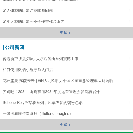
老人佩戴助听器注意哪些问题
老年人戴助听器会不会伤害残余听力
更多 >>
公司新闻
传递新声 共赴精彩 贝尔通传曲系列震撼上市
如何使用微信小程序预约门店
花开盛夏 赋能未来 | GN大北欧听力中国区董事总经理率队到访听
奔跑吧！2024 | 听觉有道2024年度运营管理会议圆满召开
Beltone Rely™挚联系列，尽享声音的缤纷色彩
一张图看懂传奏系列（Beltone Imagine）
更多 >>