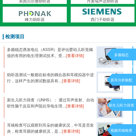
美国贝尔通助听器
丹麦瑞声达助听器
峰力助听器
西门子助听器
检测项目
多频稳态诱发电位（ASSR）是评估婴幼儿听觉阈
多频稳态
值的有用的电生理测试技术。受...
[查看详情]
（ASSR）诱发电
助听器测试一般都在标准的耦合器和耳模拟器中进
位
真耳分析验配
行，这样产生的测试数据具有...
[查看详情]
新生儿听力筛查（UNHS）： 通过耳声发射、自动
新生儿听力筛查
听性脑干反应和声阻抗等电生理...
[查看详情]
耳镜检查可以观察到耳朵的健康状况，中耳是否发
视频耳镜检查
炎，检查耳膜的健康状况，是...
[查看详情]