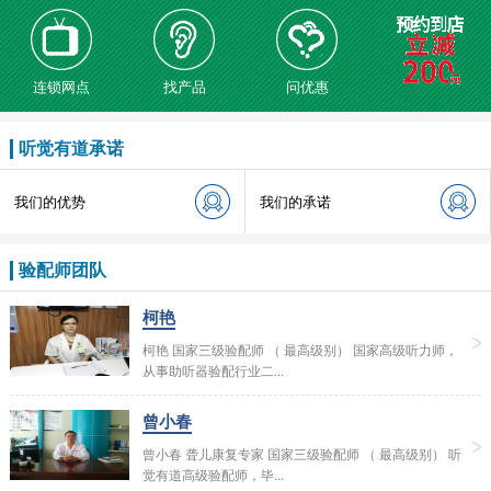
连锁网点
找产品
问优惠
听觉有道承诺
我们的优势
我们的承诺
验配师团队
柯艳
柯艳 国家三级验配师 （ 最高级别） 国家高级听力师，
从事助听器验配行业二...
曾小春
曾小春 聋儿康复专家 国家三级验配师 （ 最高级别） 听
觉有道高级验配师，毕...