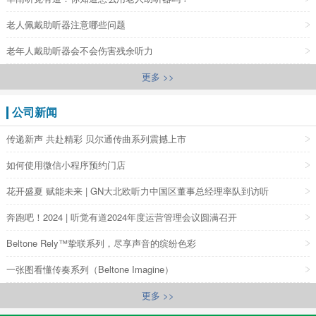
老人佩戴助听器注意哪些问题
老年人戴助听器会不会伤害残余听力
更多 >>
公司新闻
传递新声 共赴精彩 贝尔通传曲系列震撼上市
如何使用微信小程序预约门店
花开盛夏 赋能未来 | GN大北欧听力中国区董事总经理率队到访听
奔跑吧！2024 | 听觉有道2024年度运营管理会议圆满召开
Beltone Rely™挚联系列，尽享声音的缤纷色彩
一张图看懂传奏系列（Beltone Imagine）
更多 >>