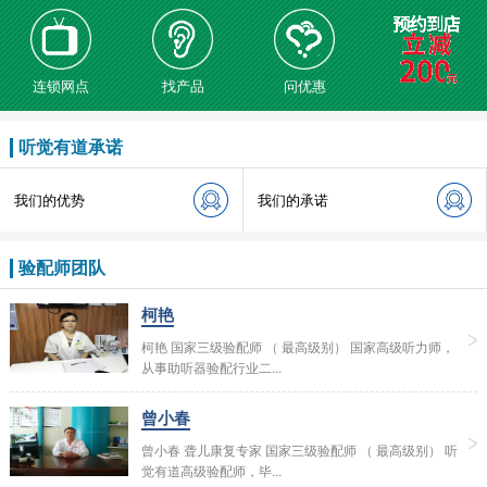
连锁网点
找产品
问优惠
听觉有道承诺
我们的优势
我们的承诺
验配师团队
柯艳
柯艳 国家三级验配师 （ 最高级别） 国家高级听力师，
从事助听器验配行业二...
曾小春
曾小春 聋儿康复专家 国家三级验配师 （ 最高级别） 听
觉有道高级验配师，毕...