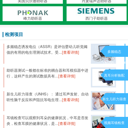
美国贝尔通助听器
丹麦瑞声达助听器
峰力助听器
西门子助听器
检测项目
多频稳态诱发电位（ASSR）是评估婴幼儿听觉阈
多频稳态
值的有用的电生理测试技术。受...
[查看详情]
（ASSR）诱发电
助听器测试一般都在标准的耦合器和耳模拟器中进
位
真耳分析验配
行，这样产生的测试数据具有...
[查看详情]
新生儿听力筛查（UNHS）： 通过耳声发射、自动
新生儿听力筛查
听性脑干反应和声阻抗等电生理...
[查看详情]
耳镜检查可以观察到耳朵的健康状况，中耳是否发
视频耳镜检查
炎，检查耳膜的健康状况，是...
[查看详情]