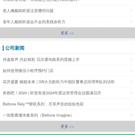
老人佩戴助听器注意哪些问题
老年人戴助听器会不会伤害残余听力
更多 >>
公司新闻
传递新声 共赴精彩 贝尔通传曲系列震撼上市
如何使用微信小程序预约门店
花开盛夏 赋能未来 | GN大北欧听力中国区董事总经理率队到访听
奔跑吧！2024 | 听觉有道2024年度运营管理会议圆满召开
Beltone Rely™挚联系列，尽享声音的缤纷色彩
一张图看懂传奏系列（Beltone Imagine）
更多 >>