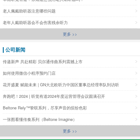
老人佩戴助听器注意哪些问题
老年人戴助听器会不会伤害残余听力
更多 >>
公司新闻
传递新声 共赴精彩 贝尔通传曲系列震撼上市
如何使用微信小程序预约门店
花开盛夏 赋能未来 | GN大北欧听力中国区董事总经理率队到访听
奔跑吧！2024 | 听觉有道2024年度运营管理会议圆满召开
Beltone Rely™挚联系列，尽享声音的缤纷色彩
一张图看懂传奏系列（Beltone Imagine）
更多 >>