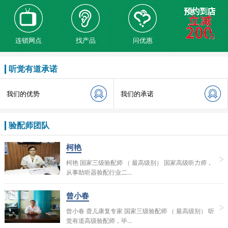
连锁网点
找产品
问优惠
听觉有道承诺
我们的优势
我们的承诺
验配师团队
柯艳
柯艳 国家三级验配师 （ 最高级别） 国家高级听力师，
从事助听器验配行业二...
曾小春
曾小春 聋儿康复专家 国家三级验配师 （ 最高级别） 听
觉有道高级验配师，毕...