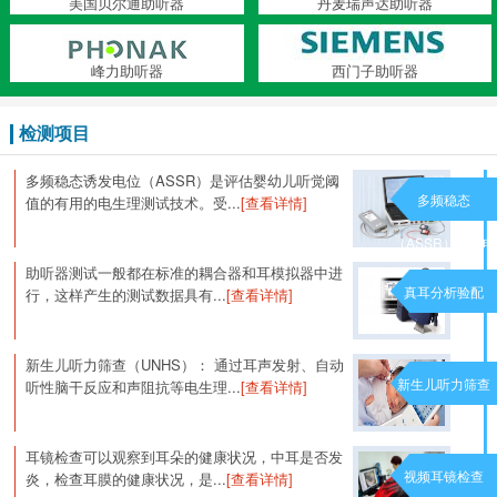
美国贝尔通助听器
丹麦瑞声达助听器
峰力助听器
西门子助听器
检测项目
多频稳态诱发电位（ASSR）是评估婴幼儿听觉阈
多频稳态
值的有用的电生理测试技术。受...
[查看详情]
（ASSR）诱发电
助听器测试一般都在标准的耦合器和耳模拟器中进
位
真耳分析验配
行，这样产生的测试数据具有...
[查看详情]
新生儿听力筛查（UNHS）： 通过耳声发射、自动
新生儿听力筛查
听性脑干反应和声阻抗等电生理...
[查看详情]
耳镜检查可以观察到耳朵的健康状况，中耳是否发
视频耳镜检查
炎，检查耳膜的健康状况，是...
[查看详情]