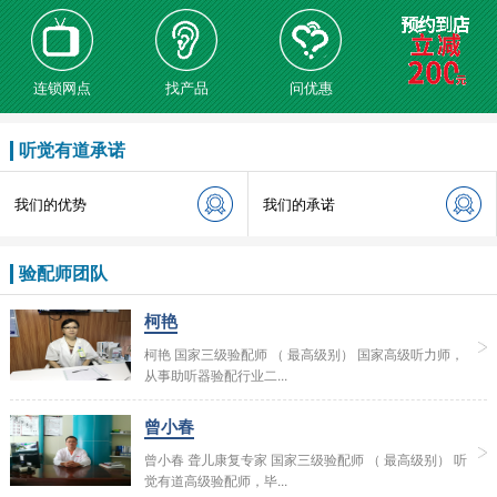
连锁网点
找产品
问优惠
听觉有道承诺
我们的优势
我们的承诺
验配师团队
柯艳
柯艳 国家三级验配师 （ 最高级别） 国家高级听力师，
从事助听器验配行业二...
曾小春
曾小春 聋儿康复专家 国家三级验配师 （ 最高级别） 听
觉有道高级验配师，毕...