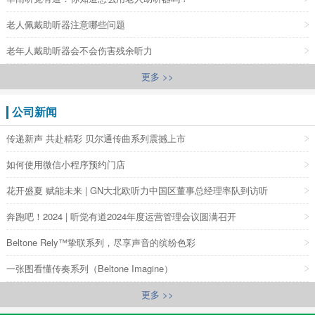
老人佩戴助听器注意哪些问题
老年人戴助听器会不会伤害残余听力
更多 >>
公司新闻
传递新声 共赴精彩 贝尔通传曲系列震撼上市
如何使用微信小程序预约门店
花开盛夏 赋能未来 | GN大北欧听力中国区董事总经理率队到访听
奔跑吧！2024 | 听觉有道2024年度运营管理会议圆满召开
Beltone Rely™挚联系列，尽享声音的缤纷色彩
一张图看懂传奏系列（Beltone Imagine）
更多 >>