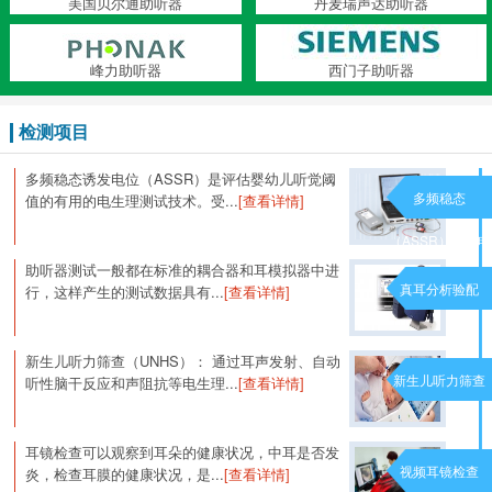
美国贝尔通助听器
丹麦瑞声达助听器
峰力助听器
西门子助听器
检测项目
多频稳态诱发电位（ASSR）是评估婴幼儿听觉阈
多频稳态
值的有用的电生理测试技术。受...
[查看详情]
（ASSR）诱发电
助听器测试一般都在标准的耦合器和耳模拟器中进
位
真耳分析验配
行，这样产生的测试数据具有...
[查看详情]
新生儿听力筛查（UNHS）： 通过耳声发射、自动
新生儿听力筛查
听性脑干反应和声阻抗等电生理...
[查看详情]
耳镜检查可以观察到耳朵的健康状况，中耳是否发
视频耳镜检查
炎，检查耳膜的健康状况，是...
[查看详情]